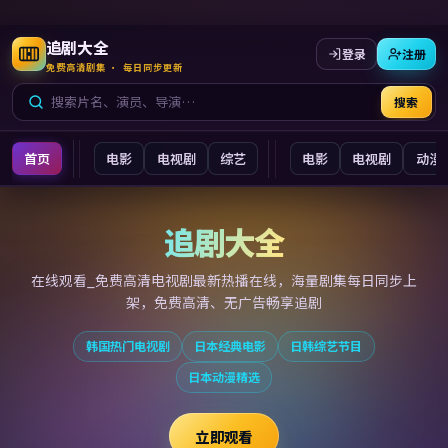
追剧大全
登录
注册
免费高清剧集 · 每日同步更新
搜索
首页
电影
电视剧
综艺
电影
电视剧
动漫
追剧大全
追剧大全
在线观看_免费高清电视剧最新
热播在线，海量剧集每日同步上
架，免费高清、无广告畅享追剧
韩国热门电视剧
日本经典电影
日韩综艺节目
日本动漫精选
立即观看