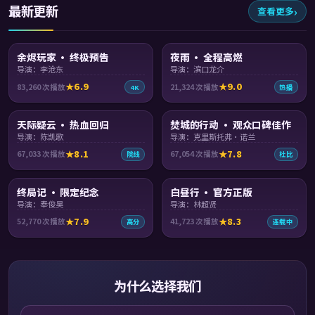
最新更新
查看更多
99:31
99:07
余烬玩家 · 终极预告
夜雨 · 全程高燃
导演：李沧东
导演：滨口龙介
6.9
9.0
83,260
次播放
21,324
次播放
4K
热播
99:24
97:48
天际疑云 · 热血回归
焚城的行动 · 观众口碑佳作
导演：陈凯歌
导演：克里斯托弗·诺兰
8.1
7.8
67,033
次播放
67,054
次播放
院线
杜比
99:15
99:42
终局记 · 限定纪念
白昼行 · 官方正版
导演：奉俊昊
导演：林超贤
7.9
8.3
52,770
次播放
41,723
次播放
高分
连载中
为什么选择我们