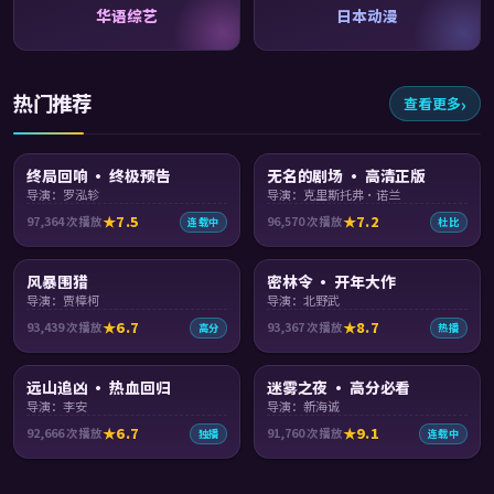
华语综艺
日本动漫
热门推荐
查看更多
99:22
99:55
终局回响 · 终极预告
无名的剧场 · 高清正版
导演：罗泓轸
导演：克里斯托弗·诺兰
7.5
7.2
97,364
次播放
96,570
次播放
连载中
杜比
99:38
99:05
风暴围猎
密林令 · 开年大作
导演：贾樟柯
导演：北野武
6.7
8.7
93,439
次播放
93,367
次播放
高分
热播
99:01
99:39
远山追凶 · 热血回归
迷雾之夜 · 高分必看
导演：李安
导演：新海诚
6.7
9.1
92,666
次播放
91,760
次播放
独播
连载中